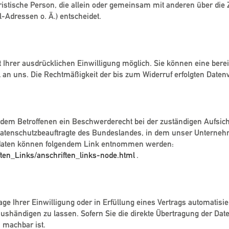
 juristische Person, die allein oder gemeinsam mit anderen über die
Adressen o. Ä.) entscheidet.
 zur Datenverarbeitung
Ihrer ausdrücklichen Einwilligung möglich. Sie können eine bereits
l an uns. Die Rechtmäßigkeit der bis zum Widerruf erfolgten Daten
ständigen Aufsichtsbehörde
t dem Betroffenen ein Beschwerderecht bei der zuständigen Aufsic
datenschutzbeauftragte des Bundeslandes, in dem unser Unternehme
tdaten können folgendem Link entnommen werden:
ften_Links/anschriften_links-node.html
.
eit
ge Ihrer Einwilligung oder in Erfüllung eines Vertrags automatisier
händigen zu lassen. Sofern Sie die direkte Übertragung der Dat
h machbar ist.