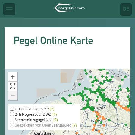
Toggl
DE
Toggle
navig
navigation
Pegel Online Karte